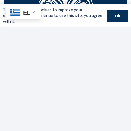
This website uses cookies to improve your
EL
experience. If you continue to use this site, you agree
Ok
with it.
Γραφείο Περιφερειάρχη
Γ. Κακουλίδη 1, 69132 Κομοτηνή, Ελλάδα
Email:
periferiarxis@pamth.gov.gr
Κεντρικό Πρωτόκολλο
Email:
pamth@pamth.gov.gr
Υπηρεσίες Δράμας