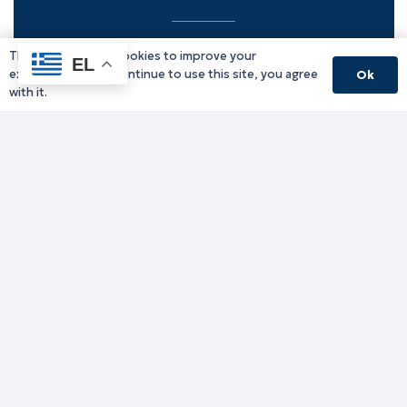
This website uses cookies to improve your
Υπηρεσίες Δράμας
EL
experience. If you continue to use this site, you agree
Ok
Υπηρεσίες Καβάλας
with it.
Υπηρεσίες Ξάνθης
Υπηρεσίες Ροδόπης
Υπηρεσίες Έβρου
Παλιό website (για αρχειακούς λόγους)
Τηλεφωνικός κατάλογος
Ανακοινώσεις
Διοικητική Ενημέρωση
Εκδηλώσεις
Παραχωρήσεις Γής
Πολίτης