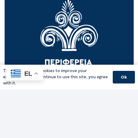
This website uses cookies to improve your
EL
experience. If you continue to use this site, you agree
Ok
with it.
Γραφείο Περιφερειάρχη
Γ. Κακουλίδη 1, 69132 Κομοτηνή, Ελλάδα
Email:
periferiarxis@pamth.gov.gr
Κεντρικό Πρωτόκολλο
Email:
pamth@pamth.gov.gr