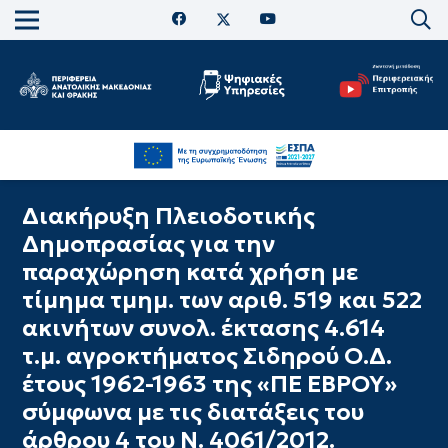
Διακήρυξη Πλειοδοτικής
Δημοπρασίας για την
παραχώρηση κατά χρήση με
τίμημα τμημ. των αριθ. 519 και 522
ακινήτων συνολ. έκτασης 4.614
τ.μ. αγροκτήματος Σιδηρού Ο.Δ.
έτους 1962-1963 της «ΠΕ ΕΒΡΟΥ»
σύμφωνα με τις διατάξεις του
άρθρου 4 του Ν. 4061/2012.