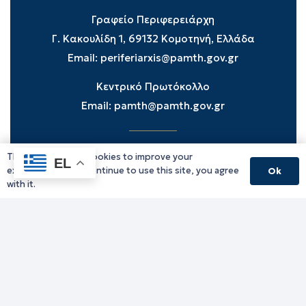
Γραφείο Περιφερειάρχη
Γ. Κακουλίδη 1, 69132 Κομοτηνή, Ελλάδα
Email:
periferiarxis@pamth.gov.gr
Κεντρικό Πρωτόκολλο
Email:
pamth@pamth.gov.gr
This website uses cookies to improve your
Υπηρεσίες Δράμας
EL
experience. If you continue to use this site, you agree
Ok
Υπηρεσίες Καβάλας
with it.
Υπηρεσίες Ξάνθης
Υπηρεσίες Ροδόπης
Υπηρεσίες Έβρου
Παλιό website (για αρχειακούς λόγους)