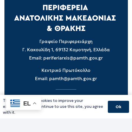
Γραφείο Περιφερειάρχη
Γ. Κακουλίδη 1, 69132 Κομοτηνή, Ελλάδα
Email:
periferiarxis@pamth.gov.gr
Κεντρικό Πρωτόκολλο
Email:
pamth@pamth.gov.gr
This website uses cookies to improve your
Υπηρεσίες Δράμας
EL
experience. If you continue to use this site, you agree
Ok
Υπηρεσίες Καβάλας
with it.
Υπηρεσίες Ξάνθης
Υπηρεσίες Ροδόπης