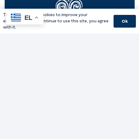
This website uses cookies to improve your
EL
experience. If you continue to use this site, you agree
Ok
with it.
Γραφείο Περιφερειάρχη
Γ. Κακουλίδη 1, 69132 Κομοτηνή, Ελλάδα
Email:
periferiarxis@pamth.gov.gr
Κεντρικό Πρωτόκολλο
Email:
pamth@pamth.gov.gr