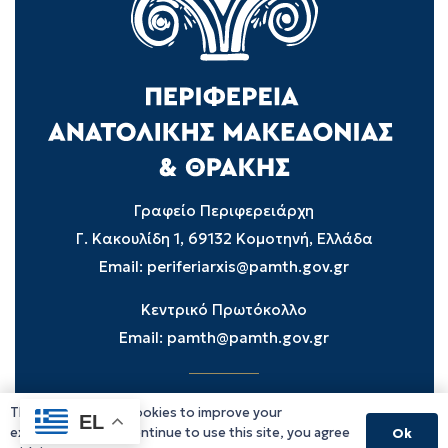
Γραφείο Περιφερειάρχη
Γ. Κακουλίδη 1, 69132 Κομοτηνή, Ελλάδα
Email:
periferiarxis@pamth.gov.gr
Κεντρικό Πρωτόκολλο
Email:
pamth@pamth.gov.gr
This website uses cookies to improve your
Υπηρεσίες Δράμας
EL
experience. If you continue to use this site, you agree
Ok
Υπηρεσίες Καβάλας