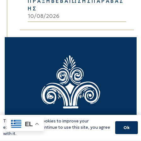
Π Ρ Α Ξ Η Β Ε Β Α Ι Ω Σ Η Σ Π Α Ρ Α Β Α Σ
Η Σ
10/08/2026
This website uses cookies to improve your
EL
experience. If you continue to use this site, you agree
Ok
with it.