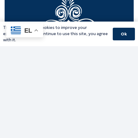
This website uses cookies to improve your
EL
experience. If you continue to use this site, you agree
Ok
with it.
Γραφείο Περιφερειάρχη
Γ. Κακουλίδη 1, 69132 Κομοτηνή, Ελλάδα
Email:
periferiarxis@pamth.gov.gr
Κεντρικό Πρωτόκολλο
Email:
pamth@pamth.gov.gr