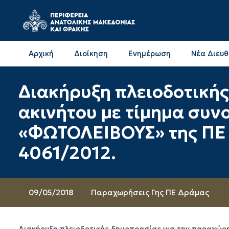
Αρχική
Διοίκηση
Ενημέρωση
Νέα Διευ
Επικοινωνία & Διευθύνσεις με την ΠΕ Δράμας
Επικοινωνία & Διευθύνσεις με την ΠΕ Καβάλας
Διακήρυξη πλειοδοτική
ακινήτου με τίμημα συν
«ΦΩΤΟΛΕΙΒΟΥΣ» της ΠΕ Δ
4061/2012.
09/05/2018
Παραχωρήσεις Γης ΠΕ Δράμας