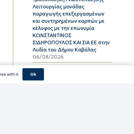
Λειτουργίας μονάδας
παραγωγής επεξεργασμένων
και συντηρημένων καρπών με
κέλυφος με την επωνυμία
ΚΩΝΣΤΑΝΤΙΝΟΣ
ΣΙΔΗΡΟΠΟΥΛΟΣ ΚΑΙ ΣΙΑ ΕΕ στην
Λυδία του Δήμου Καβάλας
06/08/2026
Υψηλός κίνδυνος πυρκαγιάς
ee with it.
Ok
(κατηγορία κινδύνου 3) στην
Π.Ε. Ροδόπης για αύριο Πέμπτη
6 Αυγούστου 2026
05/08/2026
ΦΕΣΤΙΒΑΛ ΘΡΑΚΙΚΟΥ ΠΕΛΑΓΟΥΣ
2026 ΠΕ ΞΑΝΘΗΣ
05/08/2026