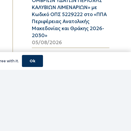
ΟΜΒΡΙΩΝ ΥΔΑΤΩΝ ΠΕΡΙΟΧΗΣ
ΚΑΛΥΒΙΩΝ ΛΙΜΕΝΑΡΙΩΝ» με
Κωδικό ΟΠΣ 5229222 στο «ΠΠΑ
Περιφέρειας Ανατολικής
Μακεδονίας και Θράκης 2026-
2030»
05/08/2026
Περιφερειακή Ενότητα Ροδόπης
ee with it.
Ok
– Μέσες Τιμές Καυσίμων
Αύγουστος 2026
05/08/2026
01 ΕΩΣ 31 ΑΥΓΟΥΣΤΟΥ 2026
05/08/2026
01 ΕΩΣ 15 ΑΥΓΟΥΣΤΟΥ 2026
05/08/2026
01 ΕΩΣ 31 ΑΥΓΟΥΣΤΟΥ 2026