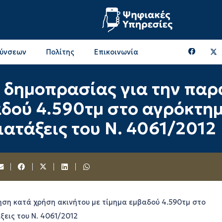
θύνσεων
Πολίτης
Επικοινωνία
Επικοινωνία & Διευθύνσεις με την ΠΕ Ξάνθης
Περιφερειακή Επιτροπή (πρώην Οικονομική Επιτροπή)
Επιτροπή Αγροτικής Οικονομίας, Περιβάλλοντος & Ανάπτυξης
Επικοινωνία & Διευθύνσεις με την ΠE Ροδόπης
ς δημοπρασίας για την πα
αδού 4.590τμ στο αγρόκτημ
ιατάξεις του Ν. 4061/2012
ση κατά χρήση ακινήτου με τίμημα εμβαδού 4.590τμ στο
ξεις του Ν. 4061/2012