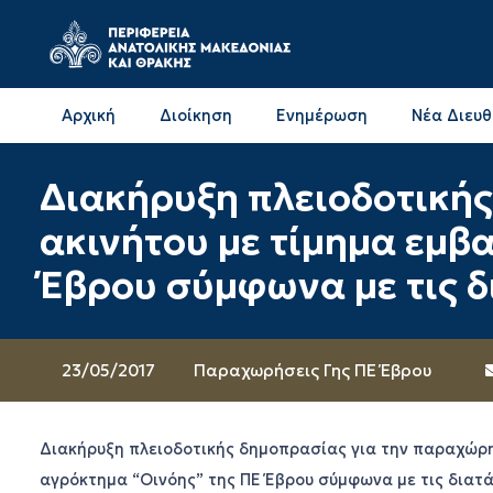
Αρχική
Διοίκηση
Ενημέρωση
Νέα Διευ
Επικοινωνία & Διευθύνσεις με την ΠΕ Δράμας
Επικοινωνία & Διευθύνσεις με την ΠΕ Καβάλας
Διακήρυξη πλειοδοτική
ακινήτου με τίμημα εμβ
Έβρου σύμφωνα με τις δ
23/05/2017
Παραχωρήσεις Γης ΠΕ Έβρου
Διακήρυξη πλειοδοτικής δημοπρασίας για την παραχώρη
αγρόκτημα “Οινόης” της ΠΕ Έβρου σύμφωνα με τις διατά