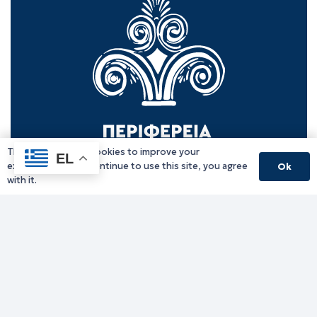
This website uses cookies to improve your
EL
experience. If you continue to use this site, you agree
Ok
with it.
Γραφείο Περιφερειάρχη
Γ. Κακουλίδη 1, 69132 Κομοτηνή, Ελλάδα
Email:
periferiarxis@pamth.gov.gr
Κεντρικό Πρωτόκολλο
Email:
pamth@pamth.gov.gr