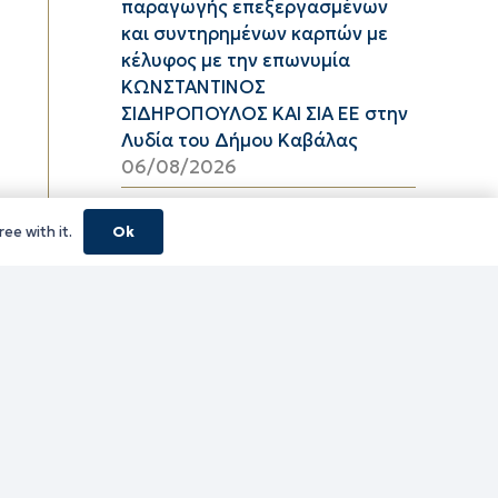
παραγωγής επεξεργασμένων
και συντηρημένων καρπών με
κέλυφος με την επωνυμία
ΚΩΝΣΤΑΝΤΙΝΟΣ
ΣΙΔΗΡΟΠΟΥΛΟΣ ΚΑΙ ΣΙΑ ΕΕ στην
Λυδία του Δήμου Καβάλας
06/08/2026
Υψηλός κίνδυνος πυρκαγιάς
ee with it.
Ok
(κατηγορία κινδύνου 3) στην
Π.Ε. Ροδόπης για αύριο Πέμπτη
6 Αυγούστου 2026
05/08/2026
ΦΕΣΤΙΒΑΛ ΘΡΑΚΙΚΟΥ ΠΕΛΑΓΟΥΣ
2026 ΠΕ ΞΑΝΘΗΣ
05/08/2026
τίτλο Ένταξη της Πράξης
«ΠΕΡΙΜΕΤΡΙΚΟΣ ΑΓΩΓΟΣ