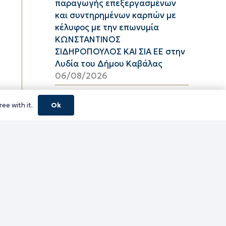
παραγωγής επεξεργασμένων
και συντηρημένων καρπών με
κέλυφος με την επωνυμία
ΚΩΝΣΤΑΝΤΙΝΟΣ
ΣΙΔΗΡΟΠΟΥΛΟΣ ΚΑΙ ΣΙΑ ΕΕ στην
Λυδία του Δήμου Καβάλας
06/08/2026
Υψηλός κίνδυνος πυρκαγιάς
ee with it.
Ok
(κατηγορία κινδύνου 3) στην
Π.Ε. Ροδόπης για αύριο Πέμπτη
6 Αυγούστου 2026
05/08/2026
ΦΕΣΤΙΒΑΛ ΘΡΑΚΙΚΟΥ ΠΕΛΑΓΟΥΣ
2026 ΠΕ ΞΑΝΘΗΣ
05/08/2026
τίτλο Ένταξη της Πράξης
«ΠΕΡΙΜΕΤΡΙΚΟΣ ΑΓΩΓΟΣ