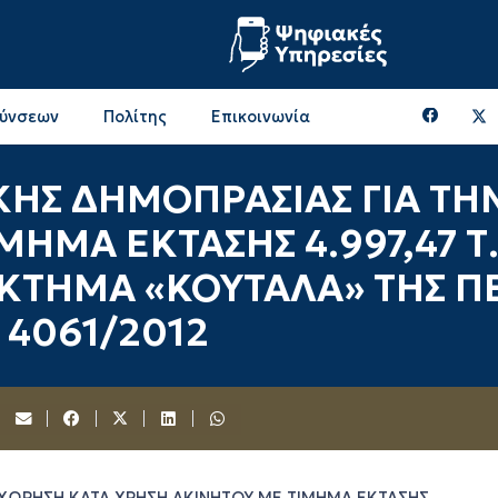
θύνσεων
Πολίτης
Επικοινωνία
Επικοινωνία & Διευθύνσεις με την ΠΕ Ξάνθης
Περιφερειακή Επιτροπή (πρώην Οικονομική Επιτροπή)
Επιτροπή Αγροτικής Οικονομίας, Περιβάλλοντος & Ανάπτυξης
Επικοινωνία & Διευθύνσεις με την ΠE Ροδόπης
ΚΗΣ ΔΗΜΟΠΡΑΣΙΑΣ ΓΙΑ ΤΗ
ΗΜΑ ΕΚΤΑΣΗΣ 4.997,47 Τ.
ΓΡΟΚΤΗΜΑ «ΚΟΥΤΑΛΑ» ΤΗΣ
. 4061/2012