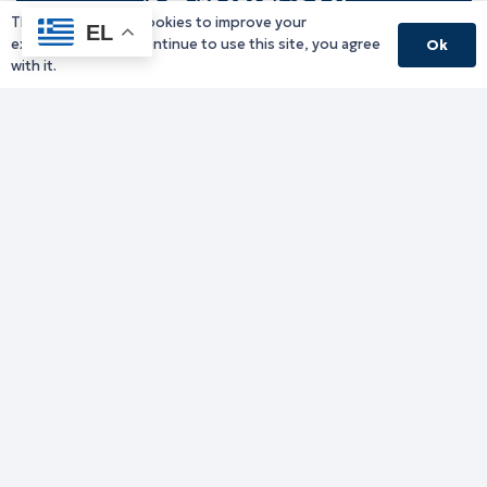
This website uses cookies to improve your
EL
experience. If you continue to use this site, you agree
Ok
with it.
Γραφείο Περιφερειάρχη
Γ. Κακουλίδη 1, 69132 Κομοτηνή, Ελλάδα
Email:
periferiarxis@pamth.gov.gr
Κεντρικό Πρωτόκολλο
Email:
pamth@pamth.gov.gr
Υπηρεσίες Δράμας
Υπηρεσίες Καβάλας