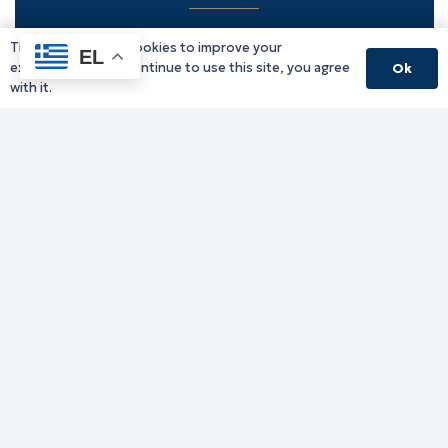
This website uses cookies to improve your
Υπηρεσίες Δράμας
EL
experience. If you continue to use this site, you agree
Ok
Υπηρεσίες Καβάλας
with it.
Υπηρεσίες Ξάνθης
Υπηρεσίες Ροδόπης
Υπηρεσίες Έβρου
Παλιό website (για αρχειακούς λόγους)
Τηλεφωνικός κατάλογος
Ανακοινώσεις
Διοικητική Ενημέρωση
Εκδηλώσεις
Παραχωρήσεις Γής
Πολίτης
Προκηρύξεις