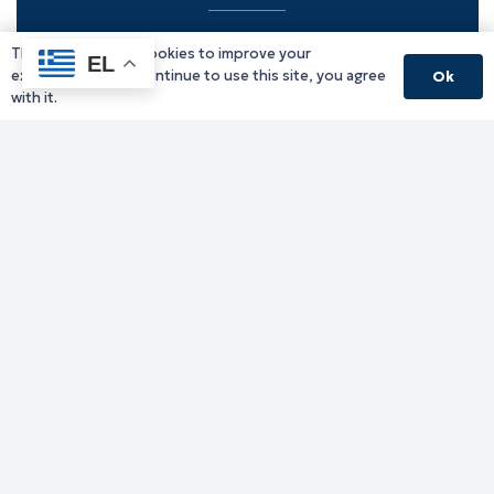
This website uses cookies to improve your
Υπηρεσίες Δράμας
EL
experience. If you continue to use this site, you agree
Ok
Υπηρεσίες Καβάλας
with it.
Υπηρεσίες Ξάνθης
Υπηρεσίες Ροδόπης
Υπηρεσίες Έβρου
Παλιό website (για αρχειακούς λόγους)
Τηλεφωνικός κατάλογος
Ανακοινώσεις
Διοικητική Ενημέρωση
Εκδηλώσεις
Παραχωρήσεις Γής
Πολίτης
Προκηρύξεις