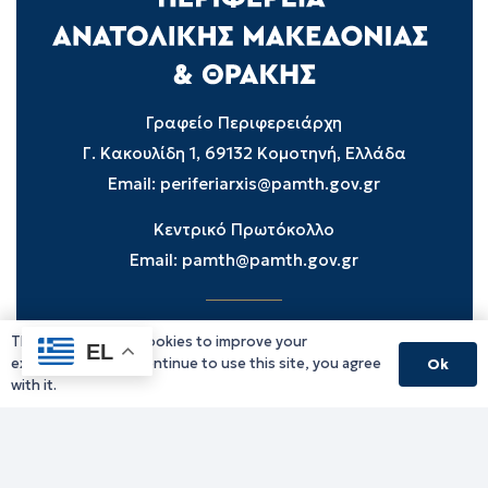
Γραφείο Περιφερειάρχη
Γ. Κακουλίδη 1, 69132 Κομοτηνή, Ελλάδα
Email:
periferiarxis@pamth.gov.gr
Κεντρικό Πρωτόκολλο
Email:
pamth@pamth.gov.gr
This website uses cookies to improve your
Υπηρεσίες Δράμας
EL
experience. If you continue to use this site, you agree
Ok
Υπηρεσίες Καβάλας
with it.
Υπηρεσίες Ξάνθης
Υπηρεσίες Ροδόπης
Υπηρεσίες Έβρου