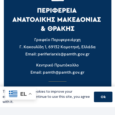
Γραφείο Περιφερειάρχη
Γ. Κακουλίδη 1, 69132 Κομοτηνή, Ελλάδα
Email:
periferiarxis@pamth.gov.gr
Κεντρικό Πρωτόκολλο
Email:
pamth@pamth.gov.gr
This website uses cookies to improve your
Υπηρεσίες Δράμας
EL
experience. If you continue to use this site, you agree
Ok
Υπηρεσίες Καβάλας
with it.
Υπηρεσίες Ξάνθης
Υπηρεσίες Ροδόπης