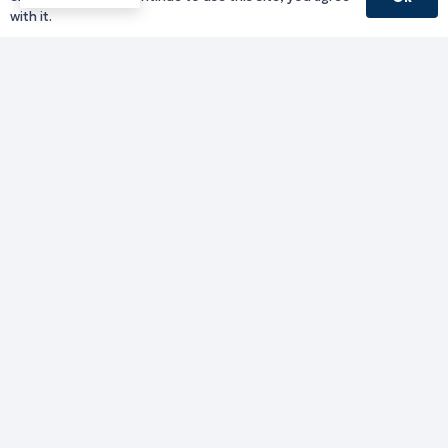
with it.
Γραφείο Περιφερειάρχη
Γ. Κακουλίδη 1, 69132 Κομοτηνή, Ελλάδα
Email:
periferiarxis@pamth.gov.gr
Κεντρικό Πρωτόκολλο
Email:
pamth@pamth.gov.gr