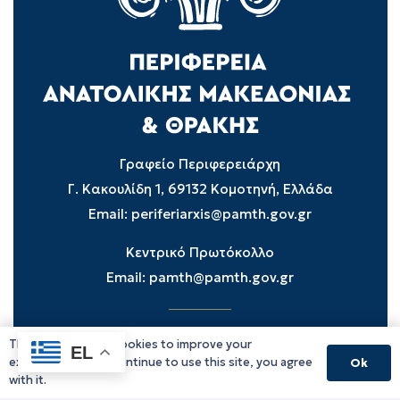
Γραφείο Περιφερειάρχη
Γ. Κακουλίδη 1, 69132 Κομοτηνή, Ελλάδα
Email:
periferiarxis@pamth.gov.gr
Κεντρικό Πρωτόκολλο
Email:
pamth@pamth.gov.gr
This website uses cookies to improve your
Υπηρεσίες Δράμας
EL
experience. If you continue to use this site, you agree
Ok
Υπηρεσίες Καβάλας
with it.
Υπηρεσίες Ξάνθης