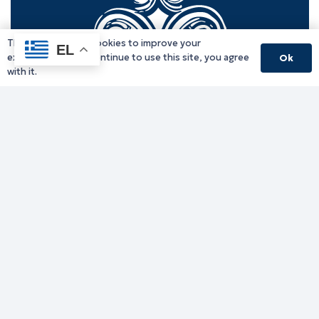
This website uses cookies to improve your
EL
experience. If you continue to use this site, you agree
Ok
with it.
Γραφείο Περιφερειάρχη
Γ. Κακουλίδη 1, 69132 Κομοτηνή, Ελλάδα
Email:
periferiarxis@pamth.gov.gr
Κεντρικό Πρωτόκολλο
Email:
pamth@pamth.gov.gr
Υπηρεσίες Δράμας