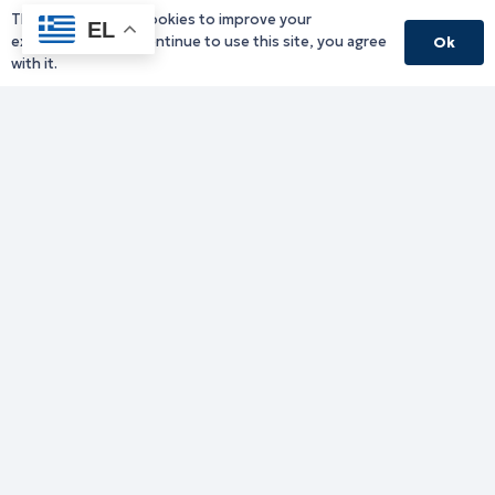
This website uses cookies to improve your
EL
experience. If you continue to use this site, you agree
Ok
with it.
Γραφείο Περιφερειάρχη
Γ. Κακουλίδη 1, 69132 Κομοτηνή, Ελλάδα
Email:
periferiarxis@pamth.gov.gr
Κεντρικό Πρωτόκολλο
Email:
pamth@pamth.gov.gr
Υπηρεσίες Δράμας
Υπηρεσίες Καβάλας
Υπηρεσίες Ξάνθης
Υπηρεσίες Ροδόπης
Υπηρεσίες Έβρου