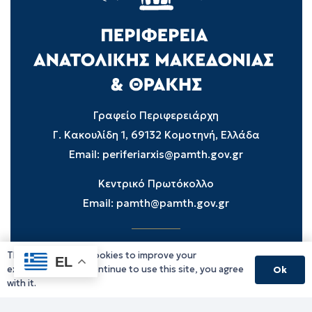
Γραφείο Περιφερειάρχη
Γ. Κακουλίδη 1, 69132 Κομοτηνή, Ελλάδα
Email:
periferiarxis@pamth.gov.gr
Κεντρικό Πρωτόκολλο
Email:
pamth@pamth.gov.gr
This website uses cookies to improve your
Υπηρεσίες Δράμας
EL
experience. If you continue to use this site, you agree
Ok
Υπηρεσίες Καβάλας
with it.
Υπηρεσίες Ξάνθης