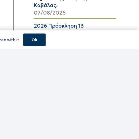
Καβάλας.
07/08/2026
2026 Πρόσκληση 13
06/08/2026
ee with it.
Ok
08_2026 ΔΕΛΤΙΟ ΤΙΜΩΝ
ΕΛΑΙΟΛΑΔΟΥ Π.Ε. ΚΑΒΑΛΑΣ ΑΠΟ
06/08/2026 ΕΩΣ 26/08/2026
06/08/2026
16_2026 ΔΕΛΤΙΟ ΤΙΜΩΝ
ΚΑΤΕΨΥΓΜΕΝΩΝ ΛΑΧΑΝΙΚΩΝ
Π.Ε. ΚΑΒΑΛΑΣ ΑΠΟ 06/08/2026
ΕΩΣ 19/08/2026
06/08/2026
16_2026 ΔΕΛΤΙΟ ΤΙΜΩΝ
ΚΑΤΕΨΥΓΜΕΝΩΝ ΑΛΙΕΥΜΑΤΩΝ