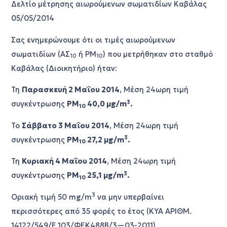
Δελτίο μέτρησης αιωρούμενων σωματιδίων Καβάλας
05/05/2014
Σας ενημερώνουμε ότι οι τιμές αιωρούμενων
σωματιδίων (ΑΣ
ή
PM
) που μετρήθηκαν στο σταθμό
10
10
Καβάλας (Διοικητήριο) ήταν:
Τη
Παρασκευή 2 Μαΐου 2014
, Μέση 24ωρη τιμή
3
συγκέντρωσης
PM
40,0 μ
g
/
m
.
10
Το
Σάββατο 3 Μαΐου 2014
, Μέση 24ωρη τιμή
3
συγκέντρωσης
PM
27,2 μ
g
/
m
.
10
Τη
Κυριακή 4 Μαΐου 2014
, Μέση 24ωρη τιμή
3
συγκέντρωσης
PM
25,1 μ
g
/
m
.
10
3
Οριακή τιμή 50
mg
/
m
να μην υπερβαίνει
περισσότερες από 35 φορές το έτος (ΚΥΑ ΑΡΙΘΜ.
14122/549/Ε.103/ΦΕΚ488Β/3—03-2011).