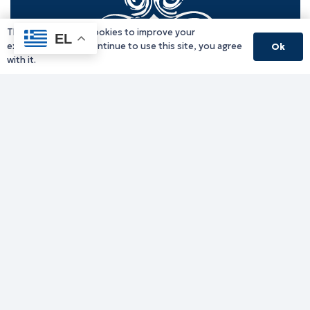
This website uses cookies to improve your
EL
experience. If you continue to use this site, you agree
Ok
with it.
Γραφείο Περιφερειάρχη
Γ. Κακουλίδη 1, 69132 Κομοτηνή, Ελλάδα
Email:
periferiarxis@pamth.gov.gr
Κεντρικό Πρωτόκολλο
Email:
pamth@pamth.gov.gr