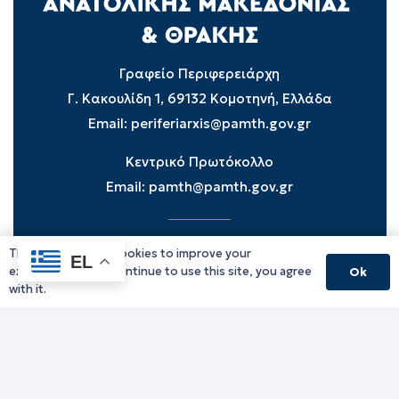
Γραφείο Περιφερειάρχη
Γ. Κακουλίδη 1, 69132 Κομοτηνή, Ελλάδα
Email:
periferiarxis@pamth.gov.gr
Κεντρικό Πρωτόκολλο
Email:
pamth@pamth.gov.gr
This website uses cookies to improve your
Υπηρεσίες Δράμας
EL
experience. If you continue to use this site, you agree
Ok
Υπηρεσίες Καβάλας
with it.
Υπηρεσίες Ξάνθης
Υπηρεσίες Ροδόπης
Υπηρεσίες Έβρου