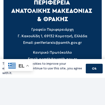
Γραφείο Περιφερειάρχη
Γ. Κακουλίδη 1, 69132 Κομοτηνή, Ελλάδα
Email:
periferiarxis@pamth.gov.gr
Κεντρικό Πρωτόκολλο
Email:
pamth@pamth.gov.gr
This website uses cookies to improve your
EL
experience. If you continue to use this site, you agree
Ok
with it.
Υπηρεσίες Δράμας
Υπηρεσίες Καβάλας
Υπηρεσίες Ξάνθης
Υπηρεσίες Ροδόπης
Υπηρεσίες Έβρου