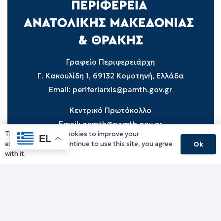
Γραφείο Περιφερειάρχη
Γ. Κακουλίδη 1, 69132 Κομοτηνή, Ελλάδα
Email:
periferiarxis@pamth.gov.gr
Κεντρικό Πρωτόκολλο
Email:
pamth@pamth.gov.gr
This website uses cookies to improve your
EL
experience. If you continue to use this site, you agree
Ok
with it.
Υπηρεσίες Δράμας
Υπηρεσίες Καβάλας
Υπηρεσίες Ξάνθης
Υπηρεσίες Ροδόπης
Υπηρεσίες Έβρου