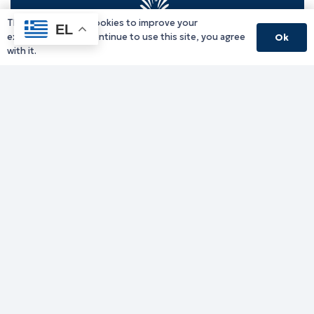
This website uses cookies to improve your
EL
experience. If you continue to use this site, you agree
Ok
with it.
Γραφείο Περιφερειάρχη
Γ. Κακουλίδη 1, 69132 Κομοτηνή, Ελλάδα
Email:
periferiarxis@pamth.gov.gr
Κεντρικό Πρωτόκολλο
Email:
pamth@pamth.gov.gr