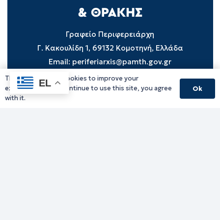
Γραφείο Περιφερειάρχη
Γ. Κακουλίδη 1, 69132 Κομοτηνή, Ελλάδα
Email:
periferiarxis@pamth.gov.gr
This website uses cookies to improve your
EL
Κεντρικό Πρωτόκολλο
experience. If you continue to use this site, you agree
Ok
Email:
pamth@pamth.gov.gr
with it.
Υπηρεσίες Δράμας
Υπηρεσίες Καβάλας
Υπηρεσίες Ξάνθης
Υπηρεσίες Ροδόπης
Υπηρεσίες Έβρου