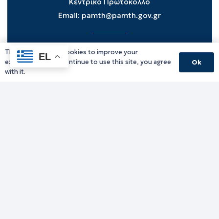
Κεντρικό Πρωτόκολλο
Email:
pamth@pamth.gov.gr
This website uses cookies to improve your
Υπηρεσίες Δράμας
EL
experience. If you continue to use this site, you agree
Ok
Υπηρεσίες Καβάλας
with it.
Υπηρεσίες Ξάνθης
Υπηρεσίες Ροδόπης
Υπηρεσίες Έβρου
Παλιό website (για αρχειακούς λόγους)
Τηλεφωνικός κατάλογος
Ανακοινώσεις
Διοικητική Ενημέρωση
Εκδηλώσεις
Παραχωρήσεις Γής