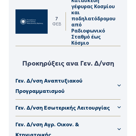
Κατασκευή
γέφυρας Κοσμίου
και
ποδηλατόδρομου
7
από
ΦΕΒ
Ραδιοφωνικό
Σταθμό έως
Κόσμιο
Προκηρύξεις ανα Γεν. Δ/νση
Γεν. Δ/νση Αναπτυξιακού
Προγραμματισμού
Δ/νση Διαφάνειας & Ηλεκτρονικής Διακυβέρνησης
Δ/νση Διοικητικού – Οικονομικούν ΠΕ Καβάλας
Γεν. Δ/νση Εσωτερικής Λειτουργίας
Δ/νση Αγρ. Οικον. & Κτηνιατρικής ΠΕ Καβάλας
Δ/νση Αγρ. Οικον. & Κτηνιατρικής ΠΕ Ροδόπης
Δ/νση Αγρ. Οικον. & Κτηνιατρικής ΠΕ Ορεστιάδας
Γεν. Δ/νση Αγρ. Οικον. &
Κτηνιατρικής