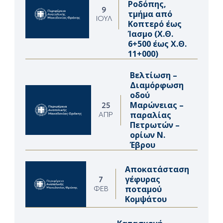
Ροδόπης,
9
τμήμα από
ΙΟΎΛ
Κοπτερό έως
Ίασμο (Χ.Θ.
6+500 έως Χ.Θ.
11+000)
Βελτίωση –
Διαμόρφωση
οδού
Μαρώνειας –
25
παραλίας
ΑΠΡ
Πετρωτών –
ορίων Ν.
Έβρου
Αποκατάσταση
γέφυρας
7
ποταμού
ΦΕΒ
Κομψάτου