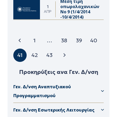
Μέση τιμή
οπωρολαχανικών
1
Νο 9 (1/4/2014
ΑΠΡ
-10/4/2014)
1
…
38
39
40
41
42
43
Προκηρύξεις ανα Γεν. Δ/νση
Γεν. Δ/νση Αναπτυξιακού
Προγραμματισμού
Δ/νση Διαφάνειας & Ηλεκτρονικής Διακυβέρνησης
Δ/νση Διοικητικού – Οικονομικούν ΠΕ Καβάλας
Γεν. Δ/νση Εσωτερικής Λειτουργίας