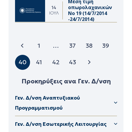
Μέση τιμή
οπωρολαχανικών
14
Νο 19 (14/7/2014
ΙΟΎΛ
-24/7/2014)
1
…
37
38
39
40
41
42
43
Προκηρύξεις ανα Γεν. Δ/νση
Γεν. Δ/νση Αναπτυξιακού
Προγραμματισμού
Δ/νση Διαφάνειας & Ηλεκτρονικής Διακυβέρνησης
Δ/νση Διοικητικού – Οικονομικούν ΠΕ Καβάλας
Γεν. Δ/νση Εσωτερικής Λειτουργίας