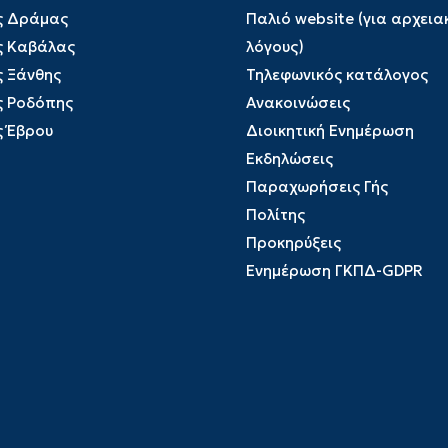
ς Δράμας
Παλιό website (για αρχεια
ς Καβάλας
λόγους)
ς Ξάνθης
Τηλεφωνικός κατάλογος
ς Ροδόπης
Ανακοινώσεις
ς Έβρου
Διοικητική Ενημέρωση
Εκδηλώσεις
Παραχωρήσεις Γής
Πολίτης
Προκηρύξεις
Ενημέρωση ΓΚΠΔ-GDPR