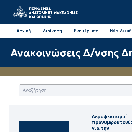
Αρχική
Διοίκηση
Ενημέρωση
Νέα Διευ
Επικοινωνία & Διευθύνσεις με την ΠΕ Δράμας
Επικοινωνία & Διευθύνσεις με την ΠΕ Καβάλας
Ανακοινώσεις Δ/νσης Δη
Αεροψεκασμοί
προνυμφοκτονί
για την