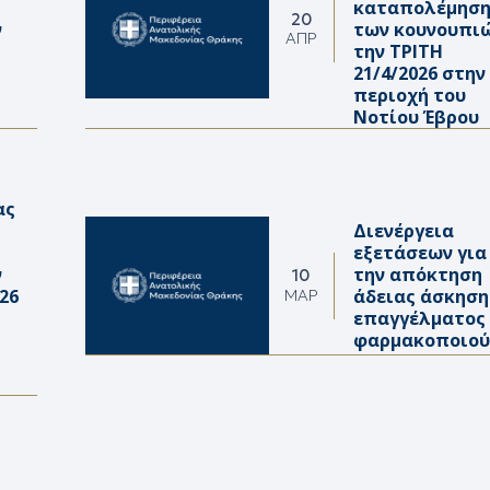
καταπολέμησ
20
ν
των κουνουπι
ΑΠΡ
την ΤΡΙΤΗ
21/4/2026 στην
περιοχή του
Νοτίου Έβρου
ας
Διενέργεια
εξετάσεων για
ν
την απόκτηση
10
26
άδειας άσκηση
ΜΑΡ
επαγγέλματος
φαρμακοποιο