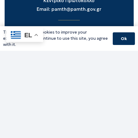
Κεντρικό Πρωτόκολλο
Email:
pamth@pamth.gov.gr
This website uses cookies to improve your
Υπηρεσίες Δράμας
EL
experience. If you continue to use this site, you agree
Ok
Υπηρεσίες Καβάλας
with it.
Υπηρεσίες Ξάνθης
Υπηρεσίες Ροδόπης
Υπηρεσίες Έβρου
Παλιό website (για αρχειακούς λόγους)
Τηλεφωνικός κατάλογος
Ανακοινώσεις
Διοικητική Ενημέρωση
Εκδηλώσεις
Παραχωρήσεις Γής