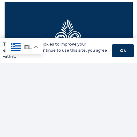
This website uses cookies to improve your
EL
experience. If you continue to use this site, you agree
Ok
with it.
Γραφείο Περιφερειάρχη
Γ. Κακουλίδη 1, 69132 Κομοτηνή, Ελλάδα
Email:
periferiarxis@pamth.gov.gr