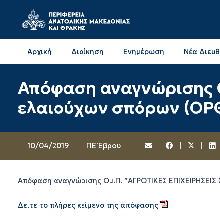
Αρχική
Διοίκηση
Ενημέρωση
Νέα Διευ
Επικοινωνία & Διευθύνσεις με την ΠΕ Δράμας
Επικοινωνία & Διευθύνσεις με την ΠΕ Καβάλας
Απόφαση αναγνώρισης Ο
ελαιούχων σπόρων (Ο
10/04/2019
ΠΕ Έβρου
Απόφαση αναγνώρισης Ομ.Π. ”ΑΓΡΟΤΙΚΕΣ ΕΠΙΧΕΙΡΗΣΕΙΣ
Δείτε το πλήρες κείμενο της απόφασης