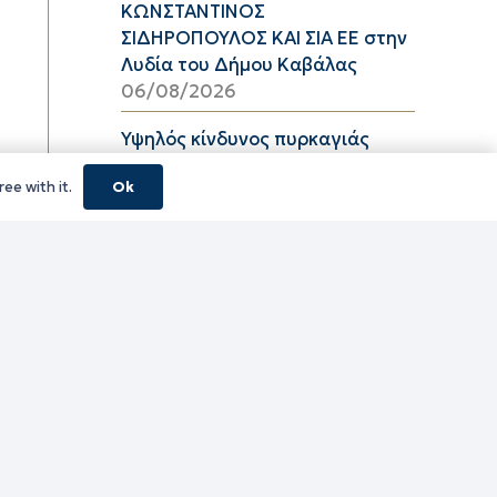
ΚΩΝΣΤΑΝΤΙΝΟΣ
ΣΙΔΗΡΟΠΟΥΛΟΣ ΚΑΙ ΣΙΑ ΕΕ στην
Λυδία του Δήμου Καβάλας
06/08/2026
Υψηλός κίνδυνος πυρκαγιάς
(κατηγορία κινδύνου 3) στην
ee with it.
Ok
Π.Ε. Ροδόπης για αύριο Πέμπτη
6 Αυγούστου 2026
05/08/2026
ΦΕΣΤΙΒΑΛ ΘΡΑΚΙΚΟΥ ΠΕΛΑΓΟΥΣ
2026 ΠΕ ΞΑΝΘΗΣ
05/08/2026
τίτλο Ένταξη της Πράξης
«ΠΕΡΙΜΕΤΡΙΚΟΣ ΑΓΩΓΟΣ
ΟΜΒΡΙΩΝ ΥΔΑΤΩΝ ΠΕΡΙΟΧΗΣ
ΚΑΛΥΒΙΩΝ ΛΙΜΕΝΑΡΙΩΝ» με