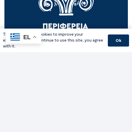
This website uses cookies to improve your
EL
experience. If you continue to use this site, you agree
Ok
with it.
Γραφείο Περιφερειάρχη
Γ. Κακουλίδη 1, 69132 Κομοτηνή, Ελλάδα
Email:
periferiarxis@pamth.gov.gr
Κεντρικό Πρωτόκολλο
Email:
pamth@pamth.gov.gr
Υπηρεσίες Δράμας
Υπηρεσίες Καβάλας