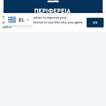
This website uses cookies to improve your
EL
experience. If you continue to use this site, you agree
Ok
with it.
Γραφείο Περιφερειάρχη
Γ. Κακουλίδη 1, 69132 Κομοτηνή, Ελλάδα
Email:
periferiarxis@pamth.gov.gr
Κεντρικό Πρωτόκολλο
Email:
pamth@pamth.gov.gr
Υπηρεσίες Δράμας
Υπηρεσίες Καβάλας
Υπηρεσίες Ξάνθης