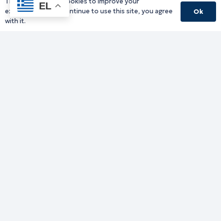
This website uses cookies to improve your
Υπηρεσίες Δράμας
EL
experience. If you continue to use this site, you agree
Ok
Υπηρεσίες Καβάλας
with it.
Υπηρεσίες Ξάνθης
Υπηρεσίες Ροδόπης
Υπηρεσίες Έβρου
Παλιό website (για αρχειακούς λόγους)
Τηλεφωνικός κατάλογος
Ανακοινώσεις
Διοικητική Ενημέρωση
Εκδηλώσεις
Παραχωρήσεις Γής
Πολίτης
Προκηρύξεις
Ενημέρωση ΓΚΠΔ-GDPR