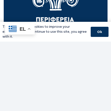
This website uses cookies to improve your
EL
experience. If you continue to use this site, you agree
Ok
with it.
Γραφείο Περιφερειάρχη
Γ. Κακουλίδη 1, 69132 Κομοτηνή, Ελλάδα
Email:
periferiarxis@pamth.gov.gr
Κεντρικό Πρωτόκολλο
Email:
pamth@pamth.gov.gr
Υπηρεσίες Δράμας
Υπηρεσίες Καβάλας