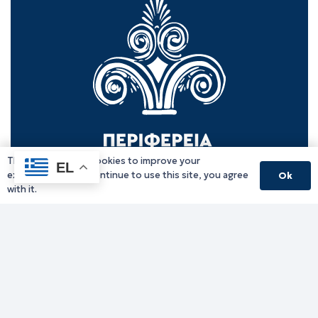
This website uses cookies to improve your
EL
experience. If you continue to use this site, you agree
Ok
with it.
Γραφείο Περιφερειάρχη
Γ. Κακουλίδη 1, 69132 Κομοτηνή, Ελλάδα
Email:
periferiarxis@pamth.gov.gr
Κεντρικό Πρωτόκολλο
Email:
pamth@pamth.gov.gr