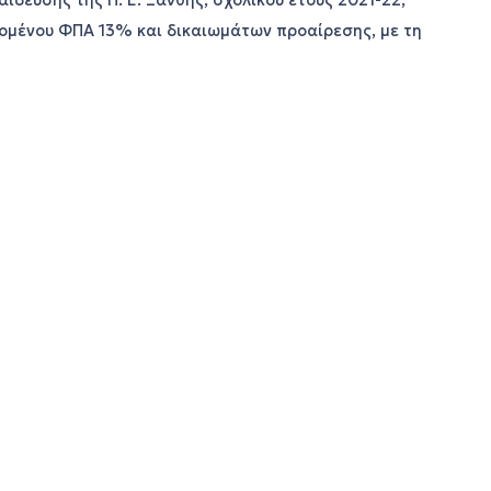
ευσης της Π. E. Ξάνθης, σχολικού έτους 2021-22,
ομένου ΦΠΑ 13% και δικαιωμάτων προαίρεσης, με τη