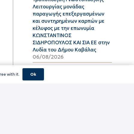
Λειτουργίας μονάδας
παραγωγής επεξεργασμένων
και συντηρημένων καρπών με
κέλυφος με την επωνυμία
ΚΩΝΣΤΑΝΤΙΝΟΣ
ΣΙΔΗΡΟΠΟΥΛΟΣ ΚΑΙ ΣΙΑ ΕΕ στην
Λυδία του Δήμου Καβάλας
06/08/2026
Υψηλός κίνδυνος πυρκαγιάς
ee with it.
Ok
(κατηγορία κινδύνου 3) στην
Π.Ε. Ροδόπης για αύριο Πέμπτη
6 Αυγούστου 2026
05/08/2026
ΦΕΣΤΙΒΑΛ ΘΡΑΚΙΚΟΥ ΠΕΛΑΓΟΥΣ
2026 ΠΕ ΞΑΝΘΗΣ
05/08/2026