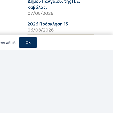
Δήμου Παγγαίου, της Π.Ε.
Καβάλας.
07/08/2026
2026 Πρόσκληση 13
06/08/2026
08_2026 ΔΕΛΤΙΟ ΤΙΜΩΝ
ee with it.
Ok
ΕΛΑΙΟΛΑΔΟΥ Π.Ε. ΚΑΒΑΛΑΣ ΑΠΟ
06/08/2026 ΕΩΣ 26/08/2026
06/08/2026
16_2026 ΔΕΛΤΙΟ ΤΙΜΩΝ
ΚΑΤΕΨΥΓΜΕΝΩΝ ΛΑΧΑΝΙΚΩΝ
Π.Ε. ΚΑΒΑΛΑΣ ΑΠΟ 06/08/2026
ΕΩΣ 19/08/2026
06/08/2026
16_2026 ΔΕΛΤΙΟ ΤΙΜΩΝ
ΚΑΤΕΨΥΓΜΕΝΩΝ ΑΛΙΕΥΜΑΤΩΝ