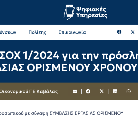
θύνσεων
Πολίτης
Επικοινωνία
Επικοινωνία & Διευθύνσεις με την ΠΕ Ξάνθης
Περιφερειακή Επιτροπή (πρώην Οικονομική Επιτροπή)
Επιτροπή Αγροτικής Οικονομίας, Περιβάλλοντος & Ανάπτυξης
Επικοινωνία & Διευθύνσεις με την ΠE Ροδόπης
ΣΟΧ 1/2024 για την πρόσ
ΑΣΙΑΣ ΟΡΙΣΜΕΝΟΥ ΧΡΟΝΟΥ
 Οικονομικού ΠΕ Καβάλας
προσωπικού με σύναψη ΣΥΜΒΑΣΗΣ ΕΡΓΑΣΙΑΣ ΟΡΙΣΜΕΝΟΥ