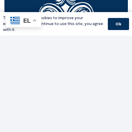
This website uses cookies to improve your
EL
experience. If you continue to use this site, you agree
Ok
with it.
Γραφείο Περιφερειάρχη
Γ. Κακουλίδη 1, 69132 Κομοτηνή, Ελλάδα
Email:
periferiarxis@pamth.gov.gr
Κεντρικό Πρωτόκολλο
Email:
pamth@pamth.gov.gr
Υπηρεσίες Δράμας