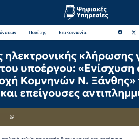
θύνσεων
Πολίτης
Επικοινωνία
Επικοινωνία & Διευθύνσεις με την ΠΕ Ξάνθης
Περιφερειακή Επιτροπή (πρώην Οικονομική Επιτροπή)
Επιτροπή Αγροτικής Οικονομίας, Περιβάλλοντος & Ανάπτυξης
Επικοινωνία & Διευθύνσεις με την ΠE Ροδόπης
 ηλεκτρονικής κλήρωσης γ
 του υποέργου: «Ενίσχυση
οχή Κομνηνών Ν. Ξάνθης» 
και επείγουσες αντιπλημμ