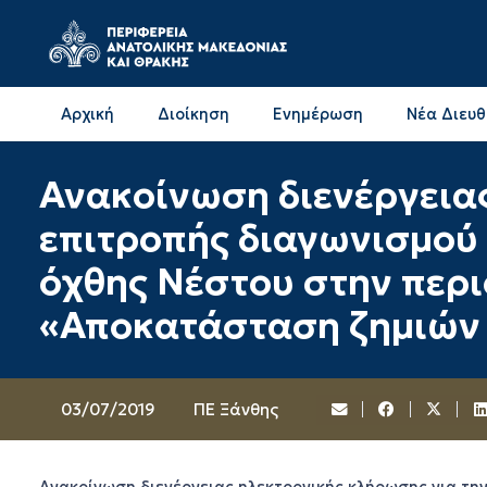
Αρχική
Διοίκηση
Ενημέρωση
Νέα Διευ
Επικοινωνία & Διευθύνσεις με την ΠΕ Δράμας
Επικοινωνία & Διευθύνσεις με την ΠΕ Καβάλας
Ανακοίνωση διενέργειας
επιτροπής διαγωνισμού
όχθης Νέστου στην περι
«Αποκατάσταση ζημιών 
03/07/2019
ΠΕ Ξάνθης