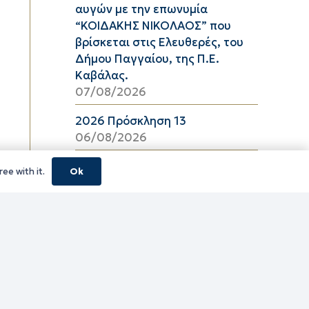
αυγών με την επωνυμία
“ΚΟΙΔΑΚΗΣ ΝΙΚΟΛΑΟΣ” που
βρίσκεται στις Ελευθερές, του
Δήμου Παγγαίου, της Π.Ε.
Καβάλας.
07/08/2026
2026 Πρόσκληση 13
06/08/2026
08_2026 ΔΕΛΤΙΟ ΤΙΜΩΝ
ee with it.
Ok
ΕΛΑΙΟΛΑΔΟΥ Π.Ε. ΚΑΒΑΛΑΣ ΑΠΟ
06/08/2026 ΕΩΣ 26/08/2026
06/08/2026
16_2026 ΔΕΛΤΙΟ ΤΙΜΩΝ
ΚΑΤΕΨΥΓΜΕΝΩΝ ΛΑΧΑΝΙΚΩΝ
Π.Ε. ΚΑΒΑΛΑΣ ΑΠΟ 06/08/2026
ΕΩΣ 19/08/2026